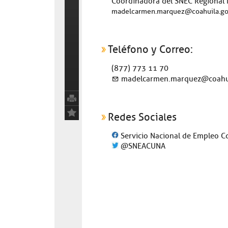
Coordinadora del SNEC Regional N
madelcarmen.marquez@coahuila.g
Teléfono y Correo:
(877) 773 11 70
madelcarmen.marquez@coahu
Redes Sociales
Servicio Nacional de Empleo C
@SNEACUNA