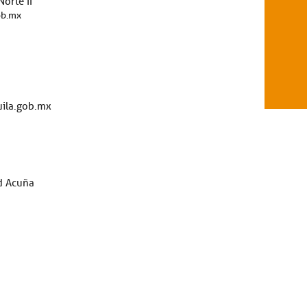
orte II
ob.mx
ila.gob.mx
d Acuña