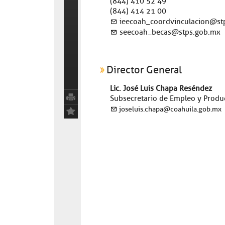
(844) 410 52 49
(844) 414 21 00
ieecoah_coordvinculacion@st
seecoah_becas@stps.gob.mx
Director General
Lic. José Luis Chapa Reséndez
Subsecretario de Empleo y Produc
joseluis.chapa@coahuila.gob.mx